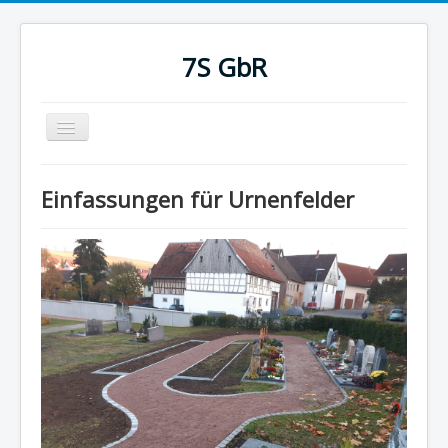
7S GbR
Navigation
an/aus
Home
Einfassungen für Urnenfelder
Leistungen
Projekte
Referenzen
Impressum