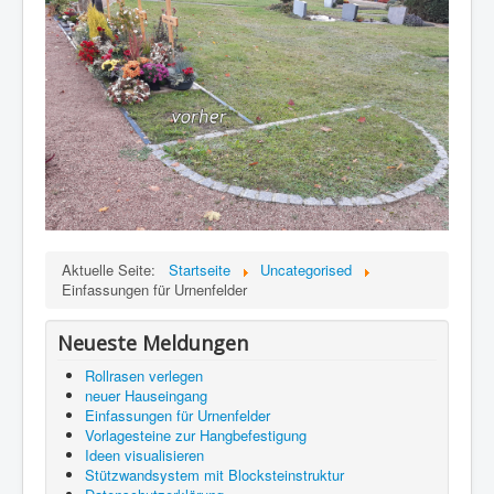
Aktuelle Seite:
Startseite
Uncategorised
Einfassungen für Urnenfelder
Neueste Meldungen
Rollrasen verlegen
neuer Hauseingang
Einfassungen für Urnenfelder
Vorlagesteine zur Hangbefestigung
Ideen visualisieren
Stützwandsystem mit Blocksteinstruktur